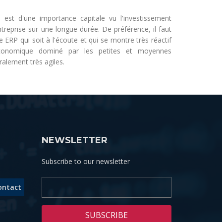
P est d'une importance capitale vu l'investissement
treprise sur une longue durée. De préférence, il faut
ERP qui soit à l'écoute et qui se montre très réactif
conomique dominé par les petites et moyennes
ralement très agiles.
NEWSLETTER
Subscribe to our newsletter
ontact
SUBSCRIBE