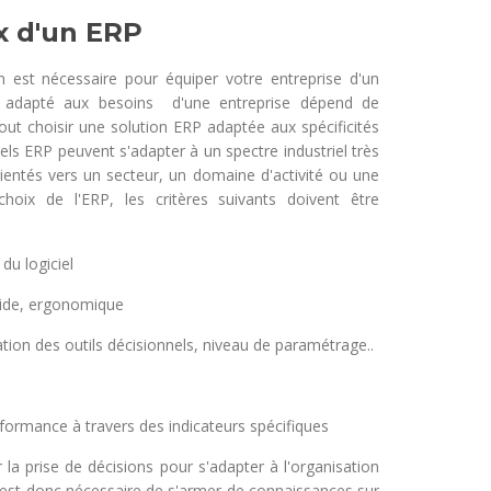
x d'un ERP
 est nécessaire pour équiper votre entreprise d'un
P adapté aux besoins d'une entreprise dépend de
 tout choisir une solution ERP adaptée aux spécificités
ciels ERP peuvent s'adapter à un spectre industriel très
rientés vers un secteur, un domaine d'activité ou une
choix de l'ERP, les critères suivants doivent être
u logiciel
ide, ergonomique
n des outils décisionnels, niveau de paramétrage..
nce à travers des indicateurs spécifiques
er la prise de décisions pour s'adapter à l'organisation
Il est donc nécessaire de s'armer de connaissances sur