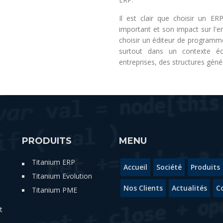
Il est clair que choisir un ER
important et son impact sur l'en
choisir un éditeur de programme 
surtout dans un contexte é
entreprises, des structures géné
PRODUITS
MENU
Titanium ERP
Accueil
Société
Produits
Titanium Evolution
Nos Clients
Actualités
C
Titanium PME
t